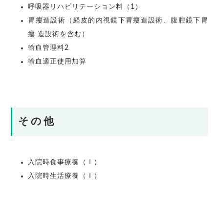
呼吸器リハビリテーション料（1）
胃瘻造設術（経皮的内視鏡下胃瘻造設術、腹腔鏡下胃
瘻 造設術を含む）
輸血管理料2
輸血適正使用加算
その他
入院時食事療養（Ⅰ）
入院時生活療養（Ⅰ）