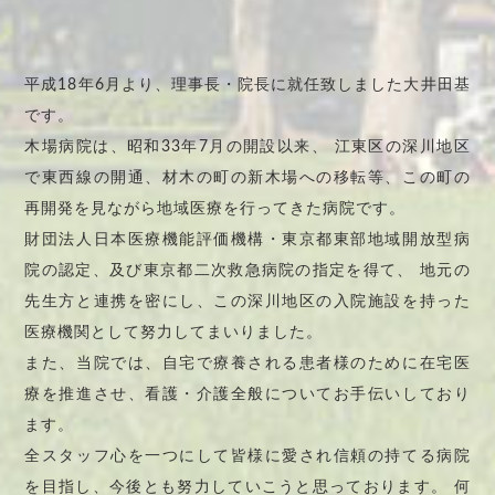
平成18年6月より、理事長・院長に就任致しました大井田基
です。
木場病院は、昭和33年7月の開設以来、 江東区の深川地区
で東西線の開通、材木の町の新木場への移転等、この町の
再開発を見ながら地域医療を行ってきた病院です。
財団法人日本医療機能評価機構・東京都東部地域開放型病
院の認定、及び東京都二次救急病院の指定を得て、 地元の
先生方と連携を密にし、この深川地区の入院施設を持った
医療機関として努力してまいりました。
また、当院では、自宅で療養される患者様のために在宅医
療を推進させ、看護・介護全般についてお手伝いしており
ます。
全スタッフ心を一つにして皆様に愛され信頼の持てる病院
を目指し、今後とも努力していこうと思っております。 何