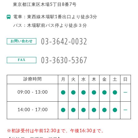
東京都
江東区
木場5丁目8番7号
電車：東西線木場駅1番出口より徒歩3分
バス：木場駅前バス停より徒歩３分
03-3642-0032
お問い合わせ
03-3630-5367
FAX
診療時間
月
火
水
木
金
土
日
09:00
-
13:00
ー
14:00
-
17:00
ー
※初診受付は午前12:30まで、午後16:30まで。