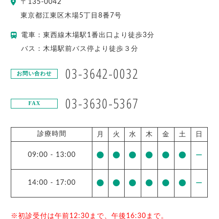
〒
135-0042
東京都
江東区
木場5丁目8番7号
電車：東西線木場駅1番出口より徒歩3分
バス：木場駅前バス停より徒歩３分
03-3642-0032
お問い合わせ
03-3630-5367
FAX
診療時間
月
火
水
木
金
土
日
09:00
-
13:00
ー
14:00
-
17:00
ー
※初診受付は午前12:30まで、午後16:30まで。