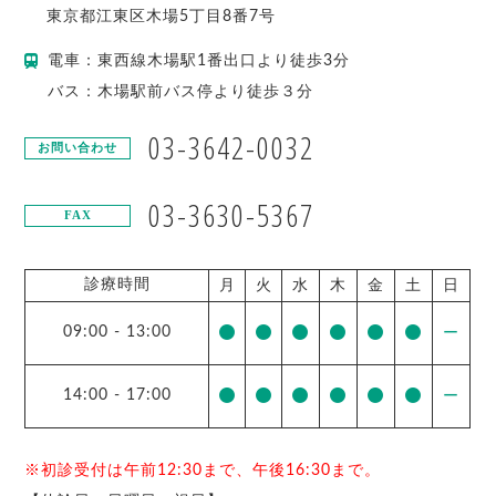
東京都
江東区
木場5丁目8番7号
電車：東西線木場駅1番出口より徒歩3分
バス：木場駅前バス停より徒歩３分
03-3642-0032
お問い合わせ
03-3630-5367
FAX
診療時間
月
火
水
木
金
土
日
09:00
-
13:00
ー
14:00
-
17:00
ー
※初診受付は午前12:30まで、午後16:30まで。